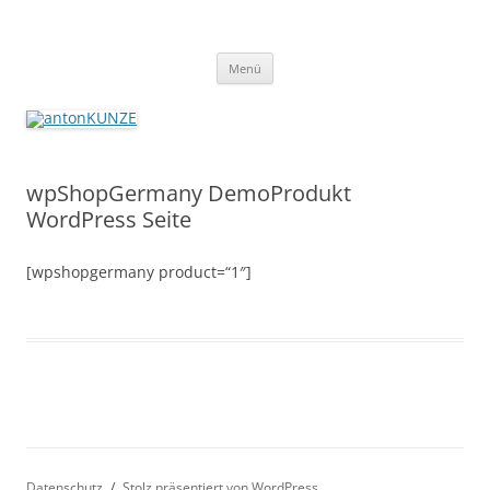
antonKUNZE
imaging + distribution + more since 1927
Zum
Menü
Inhalt
springen
wpShopGermany DemoProdukt
WordPress Seite
[wpshopgermany product=“1″]
Datenschutz
Stolz präsentiert von WordPress