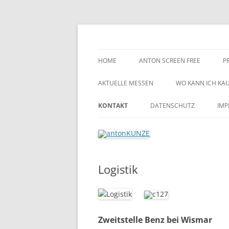
imaging + distribution + more since 1927
antonKUNZE
HOME
ANTON SCREEN FREE
P
AKTUELLE MESSEN
WO KANN ICH KAUF
INTERNATIONAL /
KONTAKT
DATENSCHUTZ
IMP
DISTRIBUTOREN
GARANTIEABWICKLUNG
COOKIE-RICHTLINIE (EU)
D
INNENDIENST HAMBURG
Logistik
VERTRIEB AUSSENDIENST
LOGISTIK
GESCHÄFTSLEITUNG
Zweitstelle Benz bei Wismar