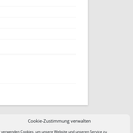
LEITUNG DIGICOVER
 ALS PDF
EGISTRIERUNG DIGIETUI
BEISPIEL BILDER ORIGINAL
LEITUNG DIGICOVER
ITERTE
WOLFEN NC500
M
GARANTIE
BEISPIEL BILDER ORIGINAL
WOLFEN NP100 FOTOS
Cookie-Zustimmung verwalten
 verwenden Cookies, um unsere Website und unseren Service zu