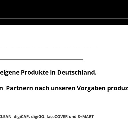
______________________________________
_________________________________________________
 eigene Produkte in Deutschland.
en Partnern nach unseren Vorgaben produzi
iCLEAN, digiCAP, digiGO, faceCOVER und S+MART