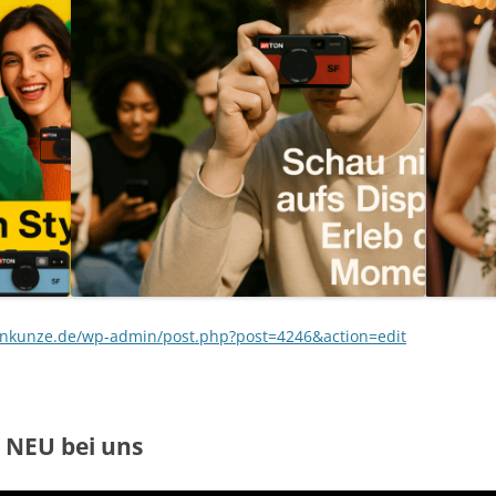
onkunze.de/wp-admin/post.php?post=4246&action=edit
s
NEU bei uns