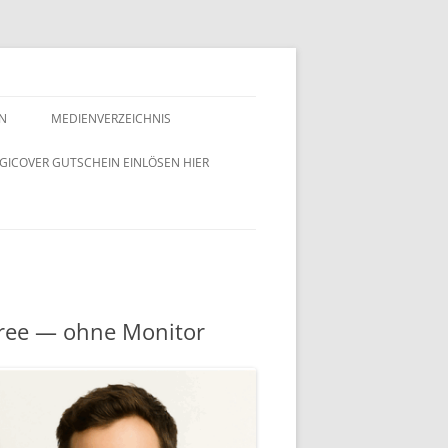
EN
MEDIENVERZEICHNIS
IGICOVER GUTSCHEIN EINLÖSEN HIER
ER
ree — ohne Monitor
 EINLÖSEN
IN EINLÖSEN
DIGICOVER
LEITUNG DIGICOVER
NTSLISTE DIGICOVER