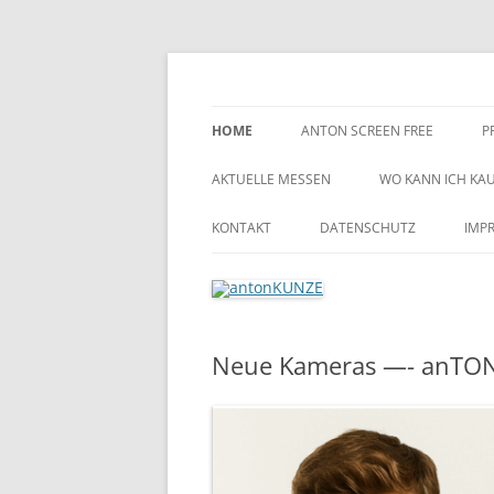
imaging + distribution + more since 1927
antonKUNZE
HOME
ANTON SCREEN FREE
P
AKTUELLE MESSEN
WO KANN ICH KAUF
INTERNATIONAL /
KONTAKT
DATENSCHUTZ
IMP
DISTRIBUTOREN
GARANTIEABWICKLUNG
COOKIE-RICHTLINIE (EU)
DA
INNENDIENST HAMBURG
Neue Kameras —- anTON 
VERTRIEB AUSSENDIENST
LOGISTIK
GESCHÄFTSLEITUNG