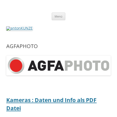
antonKUNZE
imaging + distribution + more since 1927
Zum
Menü
Inhalt
springen
AGFAPHOTO
Kameras : Daten und Info als PDF
Datei