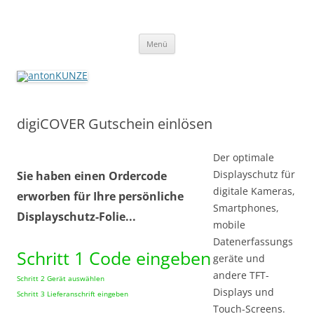
antonKUNZE
imaging + distribution + more since 1927
Zum
Menü
Inhalt
springen
digiCOVER Gutschein einlösen
Der optimale
Displayschutz für
Sie haben einen Ordercode
digitale Kameras,
erworben für Ihre persönliche
Smartphones,
Displayschutz-Folie...
mobile
Datenerfassungs
Schritt 1 Code eingeben
geräte und
andere TFT-
Schritt 2 Gerät auswählen
Displays und
Schritt 3 Lieferanschrift eingeben
Touch-Screens.