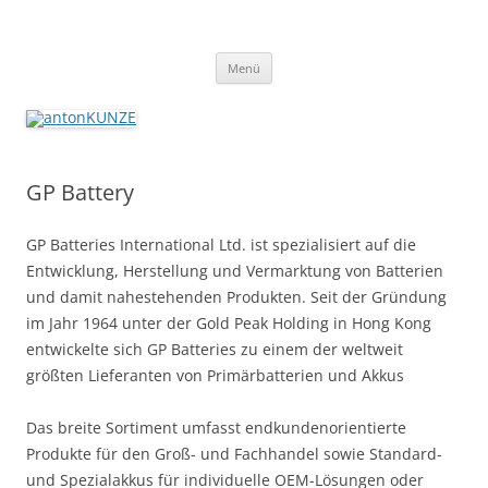
antonKUNZE
imaging + distribution + more since 1927
Zum
Menü
Inhalt
springen
GP Battery
GP Batteries International Ltd. ist spezialisiert auf die
Entwicklung, Herstellung und Vermarktung von Batterien
und damit nahestehenden Produkten. Seit der Gründung
im Jahr 1964 unter der Gold Peak Holding in Hong Kong
entwickelte sich GP Batteries zu einem der weltweit
größten Lieferanten von Primärbatterien und Akkus
Das breite Sortiment umfasst endkundenorientierte
Produkte für den Groß- und Fachhandel sowie Standard-
und Spezialakkus für individuelle OEM-Lösungen oder