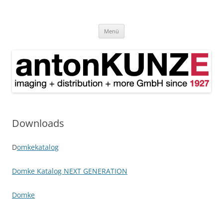
antonKUNZE
imaging + distribution + more since 1927
Zum
Menü
Inhalt
springen
Downloads
D
omkekatalog
Domke Katalog NEXT GENERATION
Domke